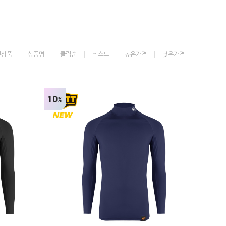
신상품
상품명
클릭순
베스트
높은가격
낮은가격
10
%