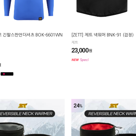
 기모 긴팔스판언더셔츠 BOK-6601WN
[ZETT] 제트 넥워머 BNK-91 (검정)
제트
23,000
원
원
24
%