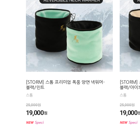
[STORM] 스톰 프리미엄 폭풍 양면 넥워머-
[STORM
블랙/민트
블랙/아이
스톰
스톰
25,000원
25,000원
19,000
19,000
원