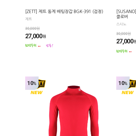
[ZETT] 제트 동계 배팅장갑 BGK-391 (검정)
[SUSAN
클로버
제트
스사노
30,000원
30,000원
27,000
원
27,000
10
10
%
%