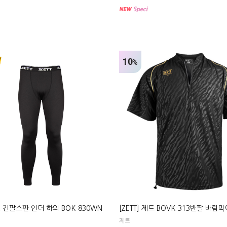
10
%
모 긴팔스판 언더 하의 BOK-830WN
[ZETT] 제트 BOVK-313반팔 바람막
제트