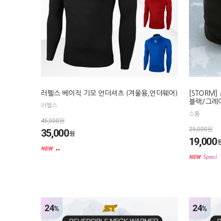
러펠스 베이직 기모 언더셔츠 (겨울용,언더웨어)
[STORM
블랙/그레
러펠스
스톰
45,000원
25,000원
35,000
원
19,000
24
24
%
%