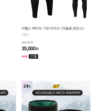
러펠스 베이직 기모 타이즈 (겨울용,레깅스)
러펠스
45,000원
35,000
원
24
%