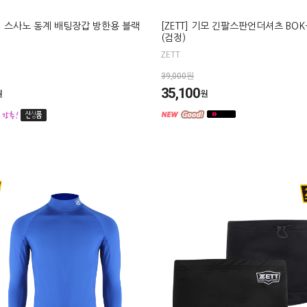
O] 스사노 동계 배팅장갑 방한용 블랙
[ZETT] 기모 긴팔스판언더셔츠 BOK
(검정)
ZETT
39,000원
35,100
원
원