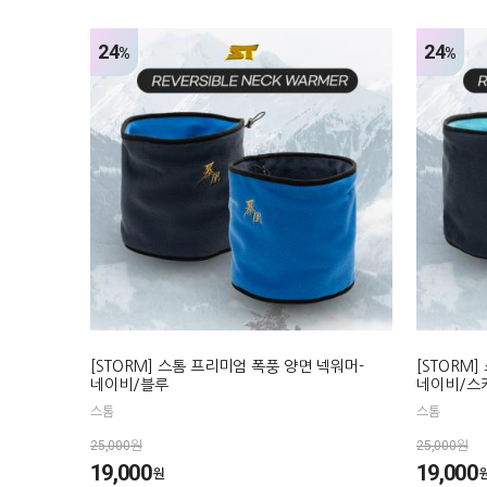
24
24
%
%
[STORM] 스톰 프리미엄 폭풍 양면 넥워머-
[STORM
네이비/블루
네이비/스
스톰
스톰
25,000원
25,000원
19,000
19,000
원