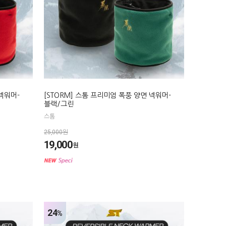
 넥워머-
[STORM] 스톰 프리미엄 폭풍 양면 넥워머-
블랙/그린
스톰
25,000원
19,000
원
24
%