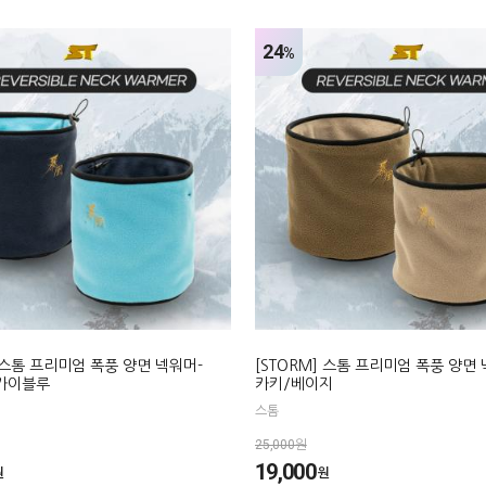
24
%
] 스톰 프리미엄 폭풍 양면 넥워머-
[STORM] 스톰 프리미엄 폭풍 양면
카이블루
카키/베이지
스톰
25,000원
19,000
원
원