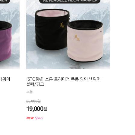
 넥워머-
[STORM] 스톰 프리미엄 폭풍 양면 넥워머-
블랙/핑크
스톰
25,000원
19,000
원