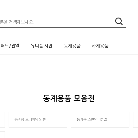
리퍼브/진열
유니폼 시안
동계용품
하계용품
동계용품 모음전
동계용 트레이닝 의류
동계용 스판언더(12)