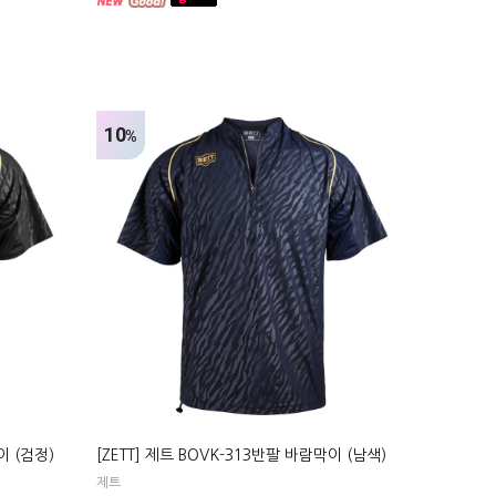
10
%
이 (검정)
[ZETT] 제트 BOVK-313반팔 바람막이 (남색)
제트