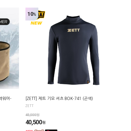
10
%
 넥워머-
[ZETT] 제트 기모 셔츠 BOK-741 (곤색)
ZETT
45,000원
40,500
원