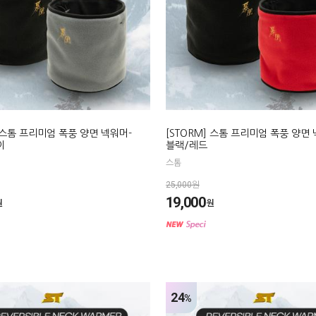
] 스톰 프리미엄 폭풍 양면 넥워머-
[STORM] 스톰 프리미엄 폭풍 양면
이
블랙/레드
스톰
25,000원
19,000
원
원
24
%