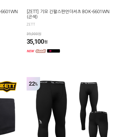
-6601WN
[ZETT] 기모 긴팔스판언더셔츠 BOK-6601WN
(곤색)
ZETT
39,000원
35,100
원
22
%