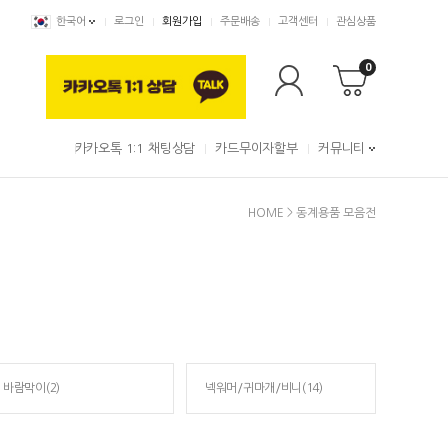
한국어
로그인
회원가입
주문배송
고객센터
관심상품
0
카카오톡 1:1 채팅상담
카드무이자할부
커뮤니티
HOME
>
동계용품 모음전
바람막이(2)
넥워머/귀마개/비니(14)