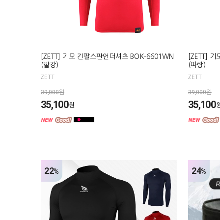
[ZETT] 기모 긴팔스판언더셔츠 BOK-6601WN
[ZETT]
(빨강)
(파랑)
ZETT
ZETT
39,000원
39,000원
35,100
35,100
원
22
24
%
%