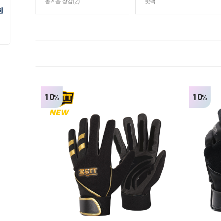
동계용 장갑(2)
핫팩
10
10
%
%