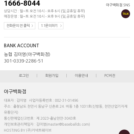
1666-8044
야구백화점 SNS
상담시간 : 월~토 오전 10시 - 오후 6시 (일,공휴일 휴무)
매장운영 : 월~토 오전 10시 - 오후 9시 (일,공휴일 휴무)
전화문의 전 클릭
1:1문의하기
BANK ACCOUNT
농협 김미영(야구백화점)
301-0339-2286-51
로그인
|
회원가입
|
이용안내
|
PC버전
야구백화점
대표자 : 김미영 사업자등록번호 : 882-31-01496
주소 : 충청남도 천안시 동남구 신촌로 24. 바동 1층 1031호(신방동, 천안산업기자재
유통단지)
통신판매업신고번호 : 제 2023-충남천안-3043호
개인보호관리책임자 : 김미영(master@baseballds.com)
HOSTING BY (주)커넥트웨이브