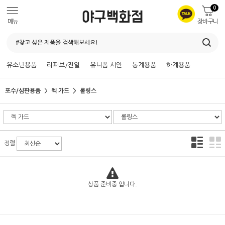
0
메뉴
장바구니
유소년용품
리퍼브/진열
유니폼 시안
동계용품
하계용품
포수/심판용품
렉 가드
롤링스
정렬
상품 준비중 입니다.