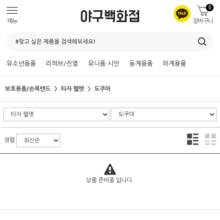
0
메뉴
장바구니
유소년용품
리퍼브/진열
유니폼 시안
동계용품
하계용품
보호용품/손목밴드
타자 헬멧
도쿠마
정렬
상품 준비중 입니다.