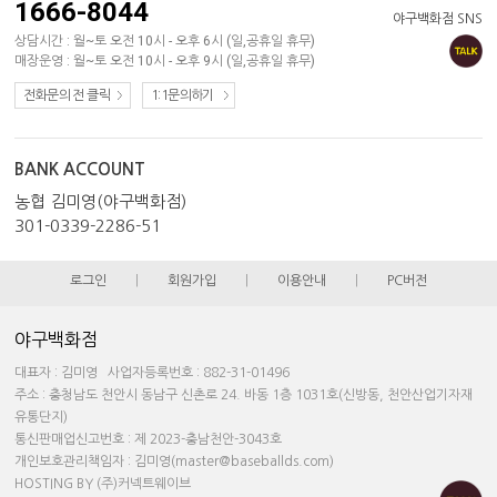
1666-8044
야구백화점 SNS
상담시간 : 월~토 오전 10시 - 오후 6시 (일,공휴일 휴무)
매장운영 : 월~토 오전 10시 - 오후 9시 (일,공휴일 휴무)
전화문의 전 클릭
1:1문의하기
BANK ACCOUNT
농협 김미영(야구백화점)
301-0339-2286-51
로그인
|
회원가입
|
이용안내
|
PC버전
야구백화점
대표자 : 김미영 사업자등록번호 : 882-31-01496
주소 : 충청남도 천안시 동남구 신촌로 24. 바동 1층 1031호(신방동, 천안산업기자재
유통단지)
통신판매업신고번호 : 제 2023-충남천안-3043호
개인보호관리책임자 : 김미영(master@baseballds.com)
HOSTING BY (주)커넥트웨이브