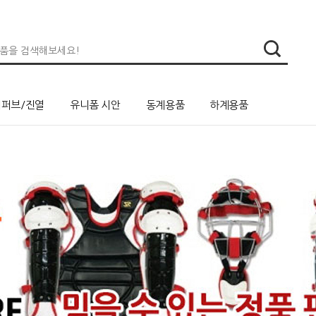
리퍼브/진열
유니폼 시안
동계용품
하계용품