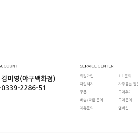
ACCOUNT
SERVICE CENTER
회원가입
1:1 문의
 김미영(야구백화점)
마일리지
자주묻는 질
-0339-2286-51
쿠폰
구매후기
배송/교환 문의
구매문의
제휴문의
멤버십