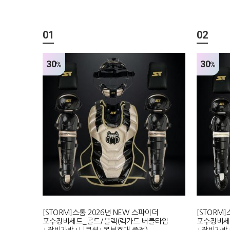
01
02
30
30
%
%
[STORM]스톰 2026년 NEW 스파이더
[STORM
포수장비세트_골드/블랙(렉가드 버클타입
포수장비세