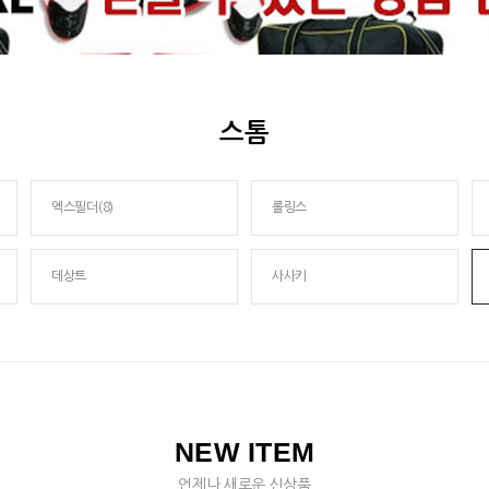
스톰
엑스필더(8)
롤링스
데상트
사사키
NEW ITEM
언제나 새로운 신상품