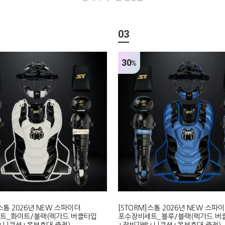
03
30
%
]스톰 2026년 NEW 스파이더
[STORM]스톰 2026년 NEW 스파
트_화이트/블랙(렉가드 버클타입
포수장비세트_블루/블랙(렉가드 버