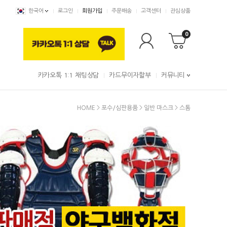
한국어
로그인
회원가입
주문배송
고객센터
관심상품
0
카카오톡 1:1 채팅상담
카드무이자할부
커뮤니티
HOME
>
포수/심판용품
>
일반 마스크
>
스톰