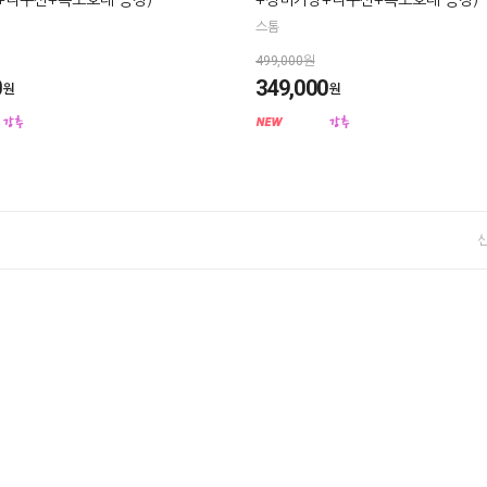
+니쿠션+목보호대 증정)
+장비가방+니쿠션+목보호대 증정)
스톰
499,000원
0
349,000
원
원