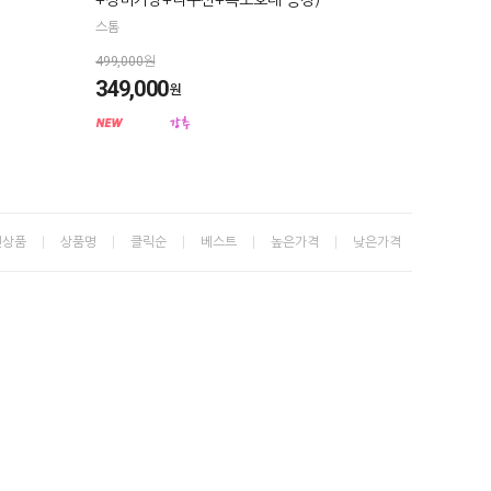
+장비가방+니쿠션+목보호대 증정)
스톰
499,000원
349,000
원
신상품
상품명
클릭순
베스트
높은가격
낮은가격