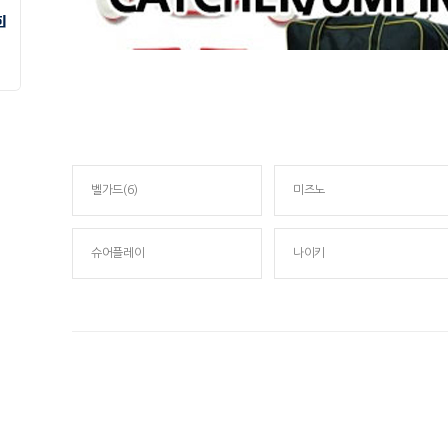
벨가드(6)
미즈노
슈어플레이
나이키