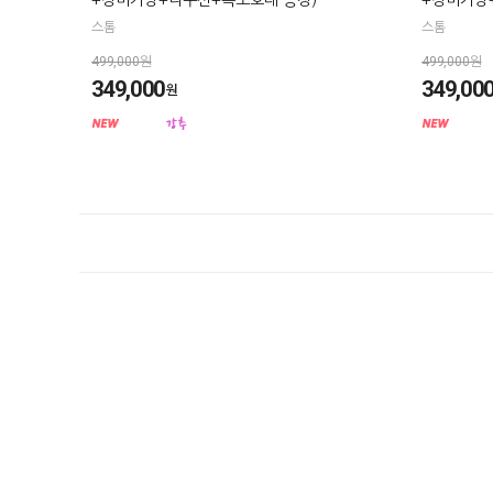
+장비가방+니쿠션+목보호대 증정)
+장비가방
스톰
스톰
499,000원
499,000원
349,000
349,00
원