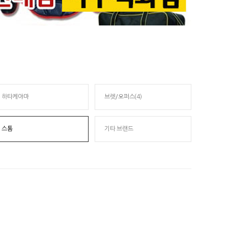
하타케야마
브렛/오퍼스(4)
스톰
기타 브랜드