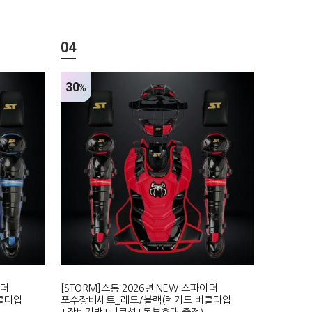
04
30
%
이더
[STORM]스톰 2026년 NEW 스파이더
클타입
포수장비세트_레드/블랙(렉가드 버클타입