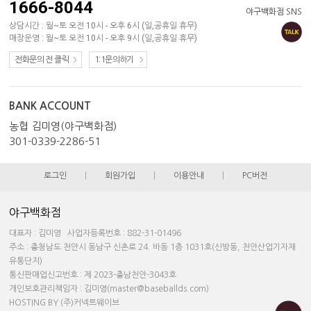
1666-8044
야구백화점 SNS
상담시간 : 월~토 오전 10시 - 오후 6시 (일,공휴일 휴무)
매장운영 : 월~토 오전 10시 - 오후 9시 (일,공휴일 휴무)
전화문의 전 클릭
1:1문의하기
BANK ACCOUNT
농협 김미영(야구백화점)
301-0339-2286-51
로그인
|
회원가입
|
이용안내
|
PC버전
야구백화점
대표자 : 김미영 사업자등록번호 : 882-31-01496
주소 : 충청남도 천안시 동남구 신촌로 24. 바동 1층 1031호(신방동, 천안산업기자재
유통단지)
통신판매업신고번호 : 제 2023-충남천안-3043호
개인보호관리책임자 : 김미영(master@baseballds.com)
HOSTING BY (주)커넥트웨이브