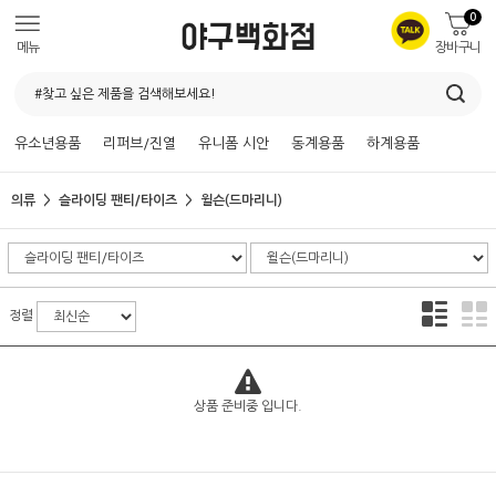
0
메뉴
장바구니
유소년용품
리퍼브/진열
유니폼 시안
동계용품
하계용품
의류
슬라이딩 팬티/타이즈
윌슨(드마리니)
정렬
상품 준비중 입니다.