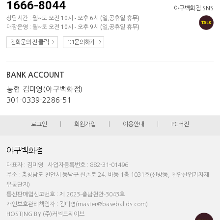
1666-8044
야구백화점 SNS
상담시간 : 월~토 오전 10시 - 오후 6시 (일,공휴일 휴무)
매장운영 : 월~토 오전 10시 - 오후 9시 (일,공휴일 휴무)
전화문의 전 클릭
1:1문의하기
BANK ACCOUNT
농협 김미영(야구백화점)
301-0339-2286-51
로그인
|
회원가입
|
이용안내
|
PC버전
야구백화점
대표자 : 김미영 사업자등록번호 : 882-31-01496
주소 : 충청남도 천안시 동남구 신촌로 24. 바동 1층 1031호(신방동, 천안산업기자재
유통단지)
통신판매업신고번호 : 제 2023-충남천안-3043호
개인보호관리책임자 : 김미영(master@baseballds.com)
HOSTING BY (주)커넥트웨이브