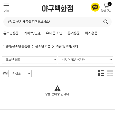
0
메뉴
장바구니
유소년용품
리퍼브/진열
유니폼 시안
동계용품
하계용품
어린이/유소년 용품관
유소년 의류
넥워머/모자/기타
정렬
상품 준비중 입니다.