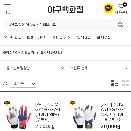
0
메뉴
장바구니
유소년용품
리퍼브/진열
유니폼 시안
동계용품
하계용품
어린이/유소년 용품관
유소년 배팅장갑
정렬
[ZETT]수비용
[ZETT]수비용
장갑 BGK-231
장갑 BGK-231
(네이비/레드)
(화이트/네이
(우투용)
비)(우투용)
20,000
20,000
원
원