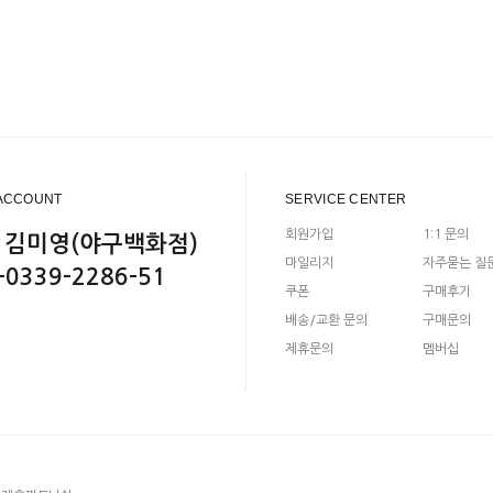
ACCOUNT
SERVICE CENTER
회원가입
1:1 문의
 김미영(야구백화점)
마일리지
자주묻는 질
-0339-2286-51
쿠폰
구매후기
배송/교환 문의
구매문의
제휴문의
멤버십