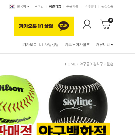
한국어
로그인
회원가입
주문배송
고객센터
관심상품
0
카카오톡 1:1 채팅상담
카드무이자할부
커뮤니티
HOME
>
야구공
>
경식구
>
윌슨