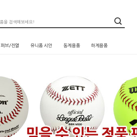
리퍼브/진열
유니폼 시안
동계용품
하계용품