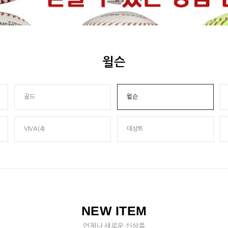
윌슨
골드
윌슨
VIVA(4)
데상트
NEW ITEM
언제나 새로운 신상품