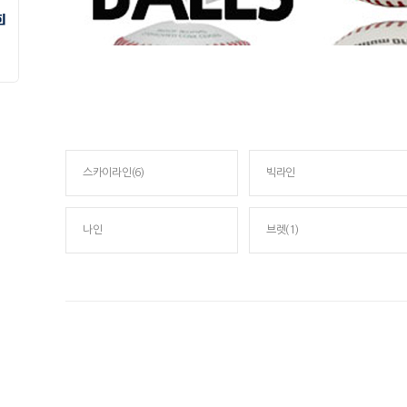
스카이라인(6)
빅라인
나인
브렛(1)