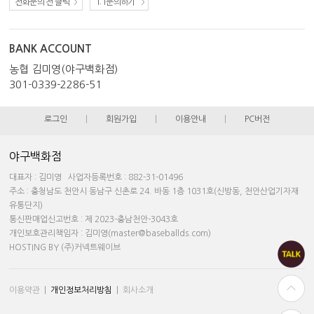
전화문의 전 클릭
1:1문의하기
BANK ACCOUNT
농협 김미영(야구백화점)
301-0339-2286-51
로그인
|
회원가입
|
이용안내
|
PC버전
야구백화점
대표자 : 김미영 사업자등록번호 : 882-31-01496
주소 : 충청남도 천안시 동남구 신촌로 24. 바동 1층 1031호(신방동, 천안산업기자재
유통단지)
통신판매업신고번호 : 제 2023-충남천안-3043호
개인보호관리책임자 : 김미영(master@baseballds.com)
HOSTING BY (주)커넥트웨이브
이용약관
|
개인정보처리방침
|
회사소개