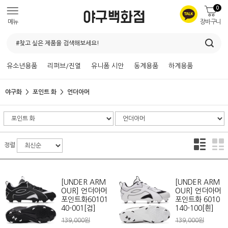
0
메뉴
장바구니
유소년용품
리퍼브/진열
유니폼 시안
동계용품
하계용품
야구화
포인트 화
언더아머
정렬
[UNDER ARM
[UNDER ARM
OUR] 언더아머
OUR] 언더아머
포인트화60101
포인트화 6010
40-001[검]
140-100[흰]
139,000원
139,000원