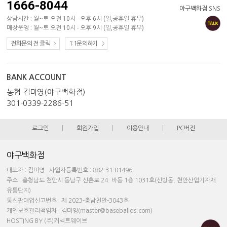
1666-8044
야구백화점 SNS
상담시간 : 월~토 오전 10시 - 오후 6시 (일,공휴일 휴무)
매장운영 : 월~토 오전 10시 - 오후 9시 (일,공휴일 휴무)
전화문의 전 클릭
1:1문의하기
BANK ACCOUNT
농협 김미영(야구백화점)
301-0339-2286-51
로그인
|
회원가입
|
이용안내
|
PC버전
야구백화점
대표자 : 김미영 사업자등록번호 : 882-31-01496
주소 : 충청남도 천안시 동남구 신촌로 24. 바동 1층 1031호(신방동, 천안산업기자재
유통단지)
통신판매업신고번호 : 제 2023-충남천안-3043호
개인보호관리책임자 : 김미영(master@baseballds.com)
HOSTING BY (주)커넥트웨이브