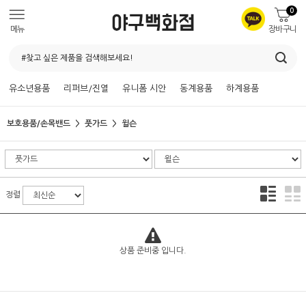
0
메뉴
장바구니
유소년용품
리퍼브/진열
유니폼 시안
동계용품
하계용품
보호용품/손목밴드
풋가드
윌슨
정렬
상품 준비중 입니다.