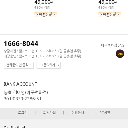
49,000
49,000
원
원
490원 적립
490원 적립
1666-8044
야구백화점 SNS
상담시간 : 월~토 오전 10시 - 오후 6시 (일,공휴일 휴무)
매장운영 : 월~토 오전 10시 - 오후 9시 (일,공휴일 휴무)
전화문의 전 클릭
1:1문의하기
BANK ACCOUNT
농협 김미영(야구백화점)
301-0339-2286-51
로그인
|
회원가입
|
이용안내
|
PC버전