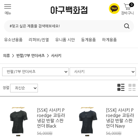
0
메뉴
장바구니
유소년용품
리퍼브/진열
유니폼 시안
동계용품
하계용품
의류
반팔/7부 언더셔츠
사사키
정렬
[SSK] 사사키 P
[SSK] 사사키 P
roedge 코듀라
roedge 코듀라
냉감 반팔 스판
냉감 반팔 스판
언더 Black
언더 Navy
56,000원
56,000원