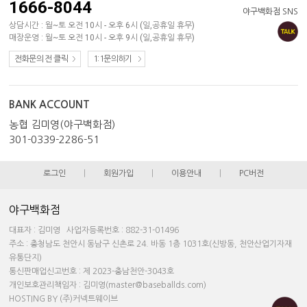
1666-8044
야구백화점 SNS
상담시간 : 월~토 오전 10시 - 오후 6시 (일,공휴일 휴무)
매장운영 : 월~토 오전 10시 - 오후 9시 (일,공휴일 휴무)
전화문의 전 클릭
1:1문의하기
BANK ACCOUNT
농협 김미영(야구백화점)
301-0339-2286-51
로그인
|
회원가입
|
이용안내
|
PC버전
야구백화점
대표자 : 김미영 사업자등록번호 : 882-31-01496
주소 : 충청남도 천안시 동남구 신촌로 24. 바동 1층 1031호(신방동, 천안산업기자재
유통단지)
통신판매업신고번호 : 제 2023-충남천안-3043호
개인보호관리책임자 : 김미영(master@baseballds.com)
HOSTING BY (주)커넥트웨이브