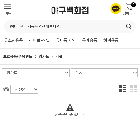
0
메뉴
장바구니
유소년용품
리퍼브/진열
유니폼 시안
동계용품
하계용품
보호용품/손목밴드
암가드
지폼
정렬
상품 준비중 입니다.