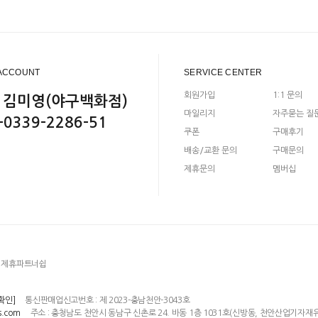
ACCOUNT
SERVICE CENTER
회원가입
1:1 문의
 김미영(야구백화점)
마일리지
자주묻는 질
-0339-2286-51
쿠폰
구매후기
배송/교환 문의
구매문의
제휴문의
멤버십
제휴파트너쉽
통신판매업신고번호 : 제 2023-충남천안-3043호
확인]
주소 : 충청남도 천안시 동남구 신촌로 24. 바동 1층 1031호(신방동, 천안산업기자재
s.com