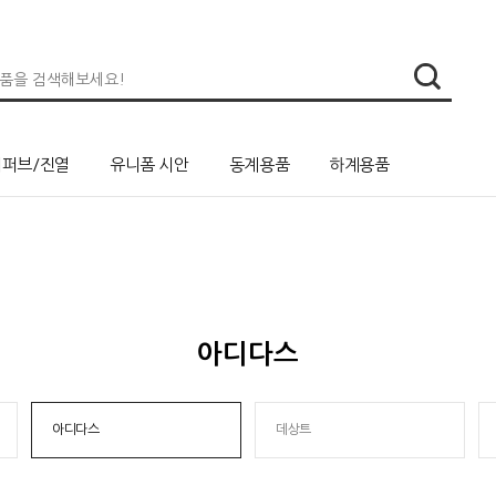
리퍼브/진열
유니폼 시안
동계용품
하계용품
아디다스
아디다스
데상트