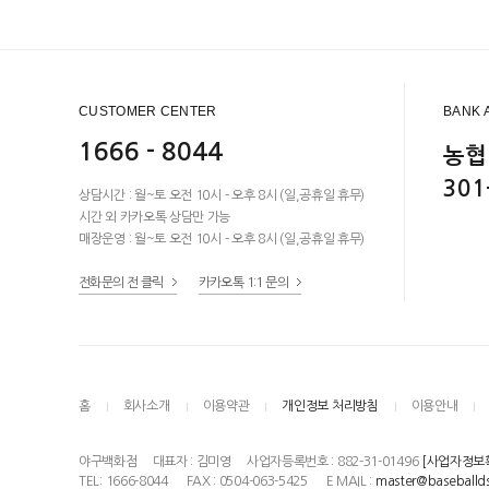
CUSTOMER CENTER
BANK 
1666 - 8044
농협
301
상담시간 : 월~토 오전 10시 - 오후 8시 (일,공휴일 휴무)
시간 외 카카오톡 상담만 가능
매장운영 : 월~토 오전 10시 - 오후 8시 (일,공휴일 휴무)
전화문의 전 클릭
카카오톡 1:1 문의
홈
회사소개
이용약관
개인정보 처리방침
이용안내
야구백화점
대표자 : 김미영
사업자등록번호 : 882-31-01496
[사업자정보
TEL: 1666-8044
FAX : 0504-063-5425
E MAIL :
master@baseballd