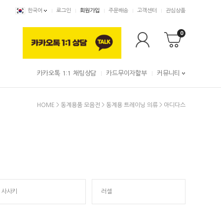
한국어
로그인
회원가입
주문배송
고객센터
관심상품
0
카카오톡 1:1 채팅상담
카드무이자할부
커뮤니티
HOME
>
동계용품 모음전
>
동계용 트레이닝 의류
>
아디다스
사사키
러셀