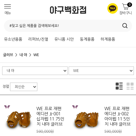
0
메뉴
장바구니
유소년용품
리퍼브/진열
유니폼 시안
동계용품
하계용품
글러브
내 야
WE
정렬
WE 프로 재팬
WE 프로 재팬
에디션 JI-001
에디션 JI-002
십자웹 11.75인
아이웹 11.5인
치 내야 글러브
치 내야 글러브
590,000원
590,000원