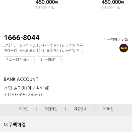
450,000
450,000
원
원
4,500원 적립
4,500원 적립
1666-8044
야구백화점 SNS
상담시간 : 월~토 오전 10시 - 오후 6시 (일,공휴일 휴무)
매장운영 : 월~토 오전 10시 - 오후 9시 (일,공휴일 휴무)
전화문의 전 클릭
1:1문의하기
BANK ACCOUNT
농협 김미영(야구백화점)
301-0339-2286-51
로그인
|
회원가입
|
이용안내
|
PC버전
야구백화점