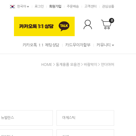
한국어
로그인
회원가입
주문배송
고객센터
관심상품
0
카카오톡 1:1 채팅상담
카드무이자할부
커뮤니티
HOME
>
동계용품 모음전
>
바람막이
>
언더아머
뉴발란스
마제스틱