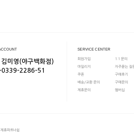
ACCOUNT
SERVICE CENTER
회원가입
1:1 문의
 김미영(야구백화점)
마일리지
자주묻는 질
-0339-2286-51
쿠폰
구매후기
배송/교환 문의
구매문의
제휴문의
멤버십
제휴파트너쉽