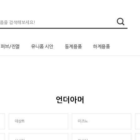
리퍼브/진열
유니폼 시안
동계용품
하계용품
언더아머
데상트
미즈노