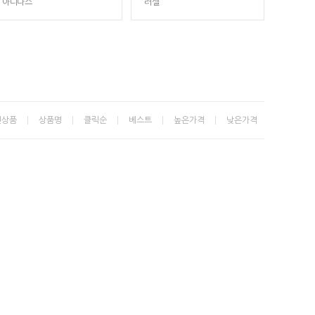
아디다스
러셀
신상품
상품명
클릭순
베스트
높은가격
낮은가격