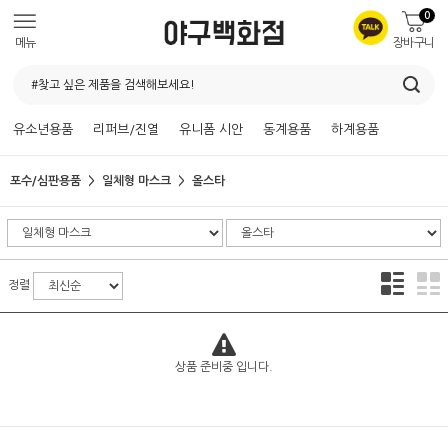
0
메뉴
장바구니
유소년용품
리퍼브/진열
유니폼 시안
동계용품
하계용품
포수/심판용품
일체형 마스크
올스타
정렬
상품 준비중 입니다.