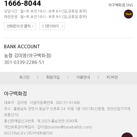
1666-8044
야구백화점 SNS
상담시간 : 월~토 오전 10시 - 오후 6시 (일,공휴일 휴무)
매장운영 : 월~토 오전 10시 - 오후 9시 (일,공휴일 휴무)
전화문의 전 클릭
1:1문의하기
BANK ACCOUNT
농협 김미영(야구백화점)
301-0339-2286-51
로그인
|
회원가입
|
이용안내
|
PC버전
야구백화점
대표자 : 김미영 사업자등록번호 : 882-31-01496
주소 : 충청남도 천안시 동남구 신촌로 24. 바동 1층 1031호(신방동, 천안산업기자재
유통단지)
통신판매업신고번호 : 제 2023-충남천안-3043호
개인보호관리책임자 : 김미영(master@baseballds.com)
HOSTING BY (주)커넥트웨이브