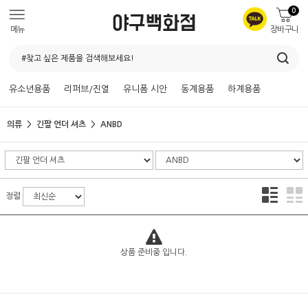
0
메뉴
장바구니
유소년용품
리퍼브/진열
유니폼 시안
동계용품
하계용품
의류
긴팔 언더 셔츠
ANBD
정렬
상품 준비중 입니다.