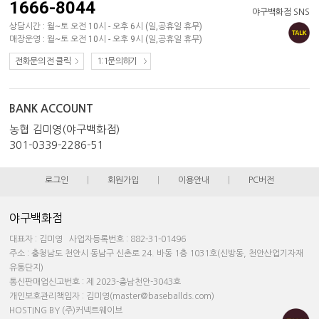
1666-8044
야구백화점 SNS
상담시간 : 월~토 오전 10시 - 오후 6시 (일,공휴일 휴무)
매장운영 : 월~토 오전 10시 - 오후 9시 (일,공휴일 휴무)
전화문의 전 클릭
1:1문의하기
BANK ACCOUNT
농협 김미영(야구백화점)
301-0339-2286-51
로그인
|
회원가입
|
이용안내
|
PC버전
야구백화점
대표자 : 김미영 사업자등록번호 : 882-31-01496
주소 : 충청남도 천안시 동남구 신촌로 24. 바동 1층 1031호(신방동, 천안산업기자재
유통단지)
통신판매업신고번호 : 제 2023-충남천안-3043호
개인보호관리책임자 : 김미영(master@baseballds.com)
HOSTING BY (주)커넥트웨이브