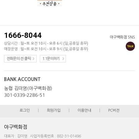
1666-8044
야구백화점 SNS
상담시간 : 월~토 오전 10시 - 오후 6시 (일,공휴일 휴무)
매장운영 : 월~토 오전 10시 - 오후 9시 (일,공휴일 휴무)
전화문의 전 클릭
1:1문의하기
BANK ACCOUNT
농협 김미영(야구백화점)
301-0339-2286-51
로그인
|
회원가입
|
이용안내
|
PC버전
야구백화점
대표자 : 김미영 사업자등록번호 : 882-31-01496