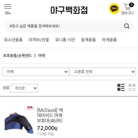
0
메뉴
장바구니
유소년용품
리퍼브/진열
유니폼 시안
동계용품
하계용품
보호용품/손목밴드
어깨
정렬
[McDavid] 맥
데이비드 어깨
보호대(463R)
72,000
원
720원 적립