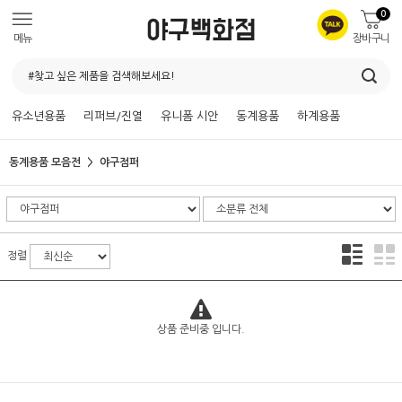
0
메뉴
장바구니
유소년용품
리퍼브/진열
유니폼 시안
동계용품
하계용품
동계용품 모음전
야구점퍼
정렬
상품 준비중 입니다.