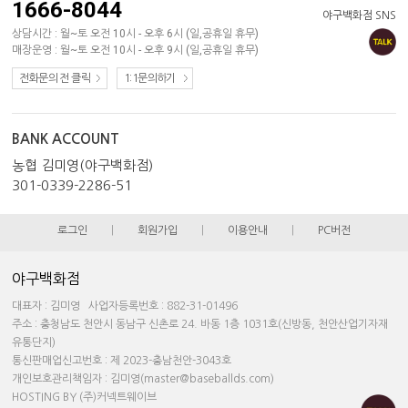
1666-8044
야구백화점 SNS
상담시간 : 월~토 오전 10시 - 오후 6시 (일,공휴일 휴무)
매장운영 : 월~토 오전 10시 - 오후 9시 (일,공휴일 휴무)
전화문의 전 클릭
1:1문의하기
BANK ACCOUNT
농협 김미영(야구백화점)
301-0339-2286-51
로그인
|
회원가입
|
이용안내
|
PC버전
야구백화점
대표자 : 김미영 사업자등록번호 : 882-31-01496
주소 : 충청남도 천안시 동남구 신촌로 24. 바동 1층 1031호(신방동, 천안산업기자재
유통단지)
통신판매업신고번호 : 제 2023-충남천안-3043호
개인보호관리책임자 : 김미영(master@baseballds.com)
HOSTING BY (주)커넥트웨이브