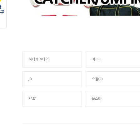
하타케야마(4)
미즈노
JB
스톰(1)
BMC
올스타