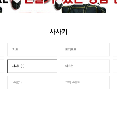
사사키
제트
모리모토
사사키(1)
이스턴
브렛(1)
그외 브랜드