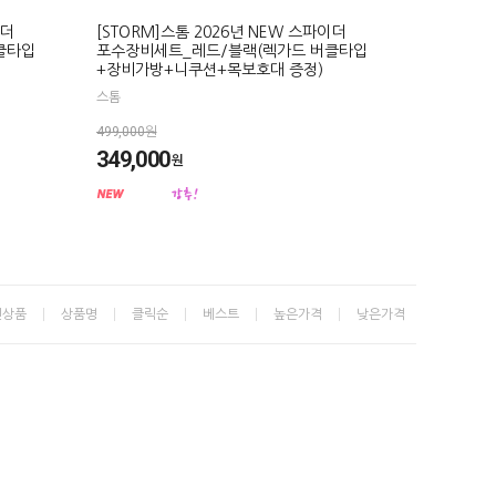
이더
[STORM]스톰 2026년 NEW 스파이더
클타입
포수장비세트_레드/블랙(렉가드 버클타입
+장비가방+니쿠션+목보호대 증정)
스톰
499,000원
349,000
원
신상품
상품명
클릭순
베스트
높은가격
낮은가격