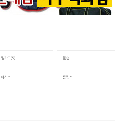
벨가드(5)
윌슨
아식스
롤링스