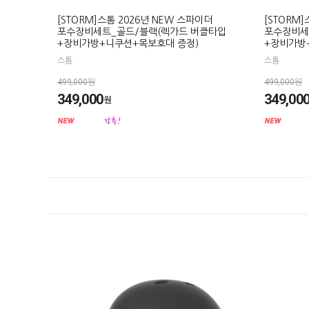
[STORM]스톰 2026년 NEW 스파이더
[STORM
포수장비세트_골드/블랙(렉가드 버클타입
포수장비세
+장비가방+니쿠션+목보호대 증정)
+장비가방
스톰
스톰
499,000원
499,000원
349,000
349,00
원