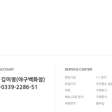
ACCOUNT
SERVICE CENTER
회원가입
1:1 문의
 김미영(야구백화점)
마일리지
자주묻는 질
-0339-2286-51
쿠폰
구매후기
배송/교환 문의
구매문의
제휴문의
멤버십