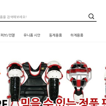
리퍼브/진열
유니폼 시안
동계용품
하계용품