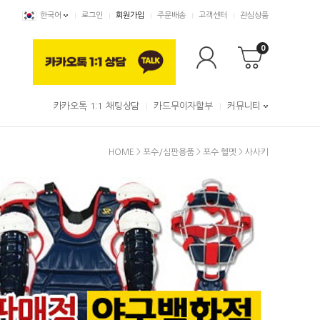
한국어
로그인
회원가입
주문배송
고객센터
관심상품
0
카카오톡 1:1 채팅상담
카드무이자할부
커뮤니티
HOME
>
포수/심판용품
>
포수 헬멧
>
사사키