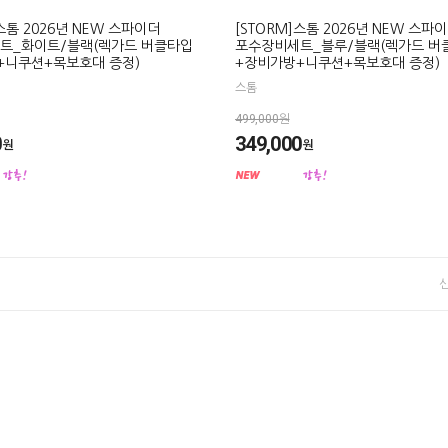
]스톰 2026년 NEW 스파이더
[STORM]스톰 2026년 NEW 스파
트_화이트/블랙(렉가드 버클타입
포수장비세트_블루/블랙(렉가드 버
+니쿠션+목보호대 증정)
+장비가방+니쿠션+목보호대 증정)
스톰
499,000원
0
349,000
원
원