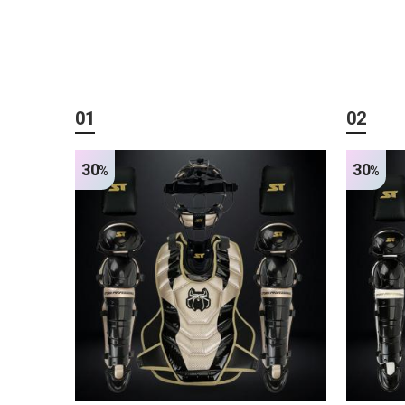
01
02
30
30
%
%