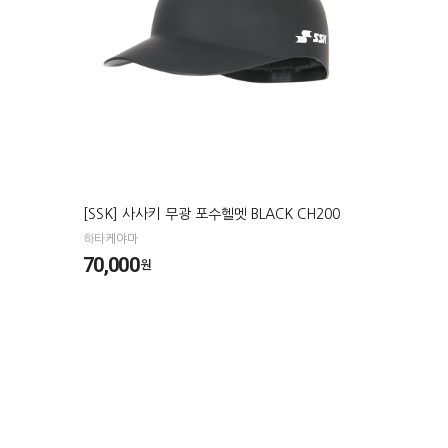
[SSK] 사사키 무광 포수헬멧 BLACK CH200
하타케야마
70,000
원