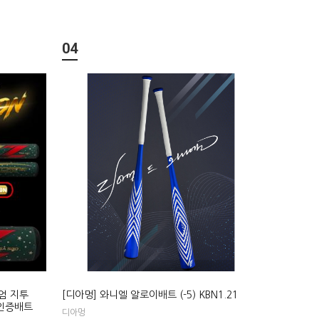
04
미엄 지투
[디아멍] 와니엘 알로이배트 (-5) KBN1.21
 인증배트
디아멍