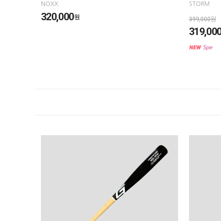
NOXX
STORM
320,000
원
399,000원
319,00