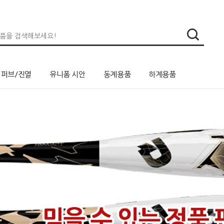
리퍼브/진열
유니폼 시안
동계용품
하계용품