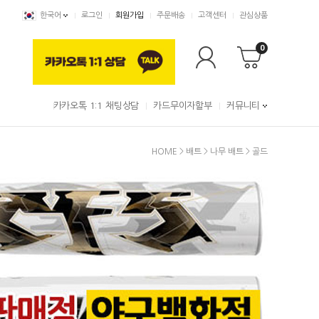
한국어
로그인
회원가입
주문배송
고객센터
관심상품
0
카카오톡 1:1 채팅상담
카드무이자할부
커뮤니티
HOME
>
배트
>
나무 배트
>
골드