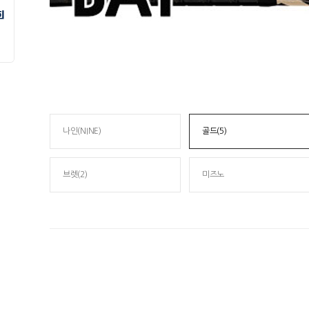
나인(NINE)
골드(5)
브렛(2)
미즈노