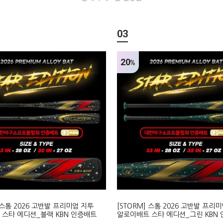
03
20
%
] 스톰 2026 고반발 프리미엄 지투
[STORM] 스톰 2026 고반발 프리
스타 에디션_블랙 KBN 인증배트
알로이배트 스타 에디션_그린 KBN