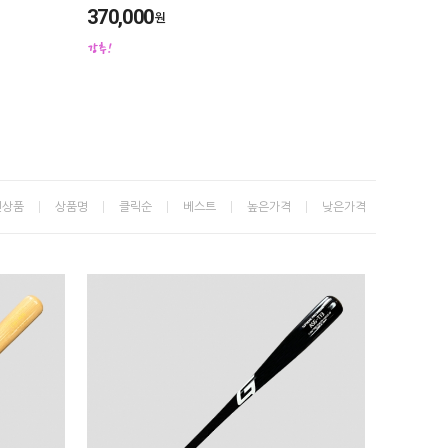
370,000
원
신상품
상품명
클릭순
베스트
높은가격
낮은가격