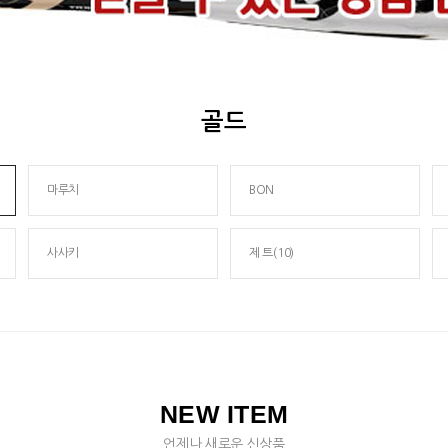
골드
마루치
BON
사사키
제 트(10)
NEW ITEM
언제나 새로운 신상품