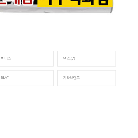
빅터스
맥 스(7)
BMC
기타브랜드