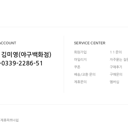
ACCOUNT
SERVICE CENTER
회원가입
1:1 문의
 김미영(야구백화점)
마일리지
자주묻는 질
-0339-2286-51
쿠폰
구매후기
배송/교환 문의
구매문의
제휴문의
멤버십
제휴파트너쉽