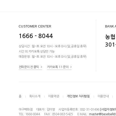
CUSTOMER CENTER
BANK 
1666 - 8044
농협
301
상담시간 : 월~토 오전 10시 - 오후 8시 (일,공휴일 휴무)
시간 외 카카오톡 상담만 가능
매장운영 : 월~토 오전 10시 - 오후 8시 (일,공휴일 휴무)
전화문의 전 클릭
카카오톡 1:1 문의
홈
회사소개
이용약관
개인정보 처리방침
이용안내
야구백화점
대표자 : 김미영
사업자등록번호 : 882-31-01496
[사업자정보
TEL: 1666-8044
FAX : 0504-063-5425
E MAIL :
master@baseballd