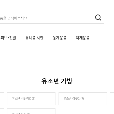
리퍼브/진열
유니폼 시안
동계용품
하계용품
유소년 가방
유소년 배팅장갑(3)
유소년 야구화(7)