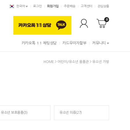
한국어
로그인
회원가입
주문배송
고객센터
관심상품
0
카카오톡 1:1 채팅상담
카드무이자할부
커뮤니티
HOME
>
어린이/유소년 용품관
>
유소년 가방
유소년 보호용품(3)
유소년 의류(27)