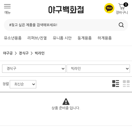
0
메뉴
장바구니
유소년용품
리퍼브/진열
유니폼 시안
동계용품
하계용품
야구공
경식구
빅라인
정렬
상품 준비중 입니다.