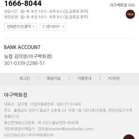
1666-8044
야구백화점 SNS
상담시간 : 월~토 오전 10시 - 오후 6시 (일,공휴일 휴무)
매장운영 : 월~토 오전 10시 - 오후 9시 (일,공휴일 휴무)
전화문의 전 클릭
1:1문의하기
BANK ACCOUNT
농협 김미영(야구백화점)
301-0339-2286-51
로그인
|
회원가입
|
이용안내
|
PC버전
야구백화점
대표자 : 김미영 사업자등록번호 : 882-31-01496
주소 : 충청남도 천안시 동남구 신촌로 24. 바동 1층 1031호(신방동, 천안산업기자재
유통단지)
통신판매업신고번호 : 제 2023-충남천안-3043호
개인보호관리책임자 : 김미영(master@baseballds.com)
HOSTING BY (주)커넥트웨이브