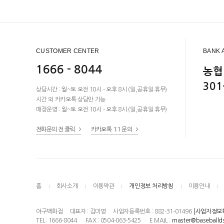
CUSTOMER CENTER
BANK 
1666 - 8044
농협
301
상담시간 : 월~토 오전 10시 - 오후 8시 (일,공휴일 휴무)
시간 외 카카오톡 상담만 가능
매장운영 : 월~토 오전 10시 - 오후 8시 (일,공휴일 휴무)
전화문의 전 클릭
카카오톡 1:1 문의
홈
회사소개
이용약관
개인정보 처리방침
이용안내
야구백화점
대표자 : 김미영
사업자등록번호 : 882-31-01496
[사업자정보
TEL: 1666-8044
FAX : 0504-063-5425
E MAIL :
master@baseballd