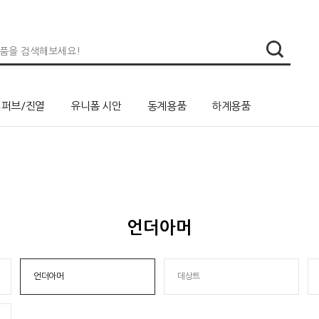
리퍼브/진열
유니폼 시안
동계용품
하계용품
언더아머
언더아머
데상트