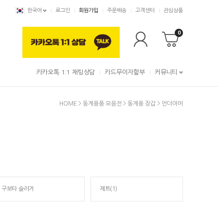
한국어
로그인
회원가입
주문배송
고객센터
관심상품
0
카카오톡 1:1 채팅상담
카드무이자할부
커뮤니티
HOME
>
동계용품 모음전
>
동계용 장갑
>
언더아머
구보타 슬러거
제트(1)