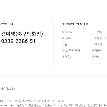
ACCOUNT
SERVICE CENTER
회원가입
1:1 문의
 김미영(야구백화점)
마일리지
자주묻는 질
-0339-2286-51
쿠폰
구매후기
배송/교환 문의
구매문의
제휴문의
멤버십
제휴파트너쉽
통신판매업신고번호 : 제 2023-충남천안-3043호
확인]
주소 : 충청남도 천안시 동남구 신촌로 24. 바동 1층 1031호(신방동, 천안산업기자재
s.com