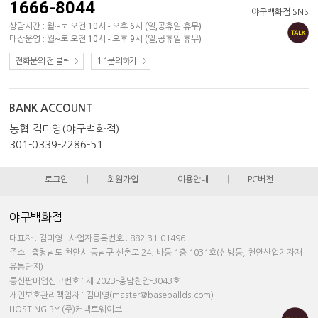
1666-8044
야구백화점 SNS
상담시간 : 월~토 오전 10시 - 오후 6시 (일,공휴일 휴무)
매장운영 : 월~토 오전 10시 - 오후 9시 (일,공휴일 휴무)
전화문의 전 클릭
1:1문의하기
BANK ACCOUNT
농협 김미영(야구백화점)
301-0339-2286-51
로그인
|
회원가입
|
이용안내
|
PC버전
야구백화점
대표자 : 김미영 사업자등록번호 : 882-31-01496
주소 : 충청남도 천안시 동남구 신촌로 24. 바동 1층 1031호(신방동, 천안산업기자재
유통단지)
통신판매업신고번호 : 제 2023-충남천안-3043호
개인보호관리책임자 : 김미영(master@baseballds.com)
HOSTING BY (주)커넥트웨이브