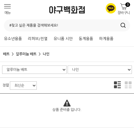
0
메뉴
장바구니
유소년용품
리퍼브/진열
유니폼 시안
동계용품
하계용품
배트
알루미늄 배트
나인
정렬
상품 준비중 입니다.