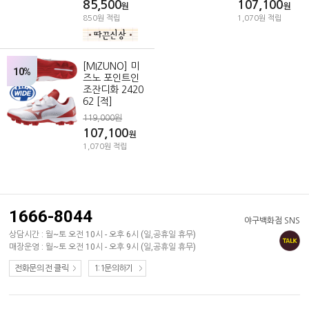
85,500
107,100
원
원
850원 적립
1,070원 적립
[MIZUNO] 미
10%
즈노 포인트인
조잔디화 2420
62 [적]
119,000원
107,100
원
1,070원 적립
1666-8044
야구백화점 SNS
상담시간 : 월~토 오전 10시 - 오후 6시 (일,공휴일 휴무)
매장운영 : 월~토 오전 10시 - 오후 9시 (일,공휴일 휴무)
전화문의 전 클릭
1:1문의하기