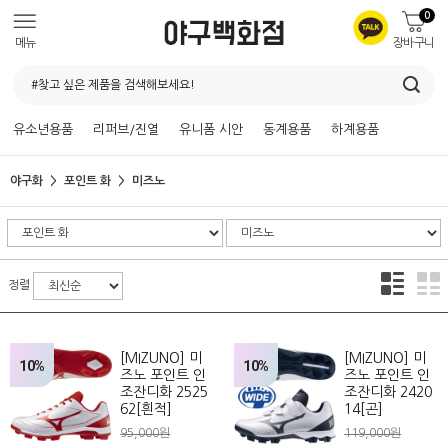
0
메뉴
장바구니
유소년용품
리퍼브/진열
유니폼 시안
동계용품
하계용품
야구화
포인트 화
미즈노
정렬
[MIZUNO] 미
[MIZUNO] 미
10%
10%
즈노 포인트 인
즈노 포인트 인
조잔디화 2525
조잔디화 2420
62[흰적]
14[곤]
95,000원
119,000원