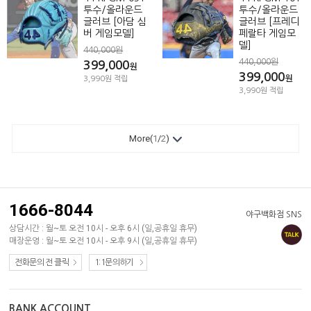
투수/올라운드
투수/올라운드
글러브 [아담 심
글러브 [프레디
버 게임모델]
페랄타 게임모
델]
440,000원
440,000원
399,000
원
399,000
원
3,990원 적립
3,990원 적립
More(
1
/
2
)
1666-8044
야구백화점 SNS
상담시간 : 월~토 오전 10시 - 오후 6시 (일,공휴일 휴무)
매장운영 : 월~토 오전 10시 - 오후 9시 (일,공휴일 휴무)
전화문의 전 클릭
1:1문의하기
BANK ACCOUNT