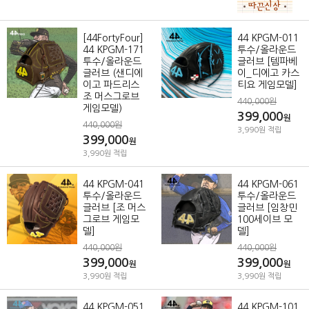
[44FortyFour]
44 KPGM-011
44 KPGM-171
투수/올라운드
투수/올라운드
글러브 [템파베
글러브 (샌디에
이_디에고 카스
이고 파드리스
티요 게임모델]
조 머스그로브
440,000원
게임모델)
399,000
원
440,000원
3,990원 적립
399,000
원
3,990원 적립
44 KPGM-041
44 KPGM-061
투수/올라운드
투수/올라운드
글러브 [조 머스
글러브 [임창민
그로브 게임모
100세이브 모
델]
델]
440,000원
440,000원
399,000
399,000
원
원
3,990원 적립
3,990원 적립
44 KPGM-051
44 KPGM-101