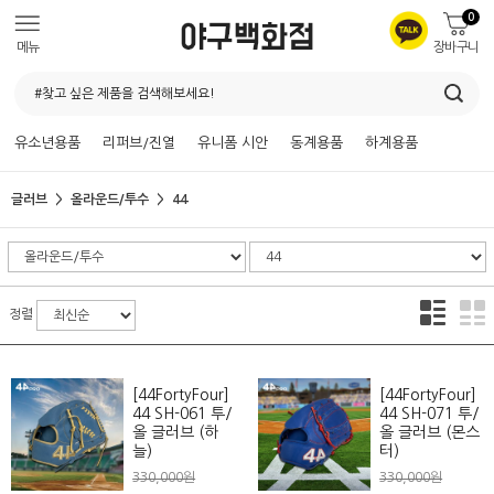
0
메뉴
장바구니
유소년용품
리퍼브/진열
유니폼 시안
동계용품
하계용품
글러브
올라운드/투수
44
정렬
[44FortyFour]
[44FortyFour]
44 SH-061 투/
44 SH-071 투/
올 글러브 (하
올 글러브 (몬스
늘)
터)
330,000원
330,000원