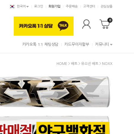
한국어
로그인
회원가입
주문배송
고객센터
관심상품
0
카카오톡 1:1 채팅상담
카드무이자할부
커뮤니티
HOME
>
배트
>
유소년 배트
>
NOXX