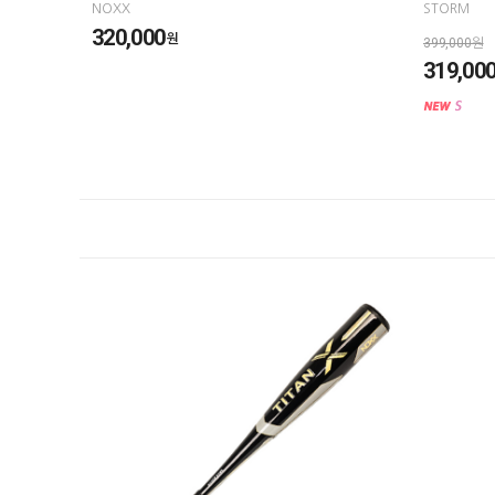
NOXX
STORM
320,000
원
399,000원
319,00