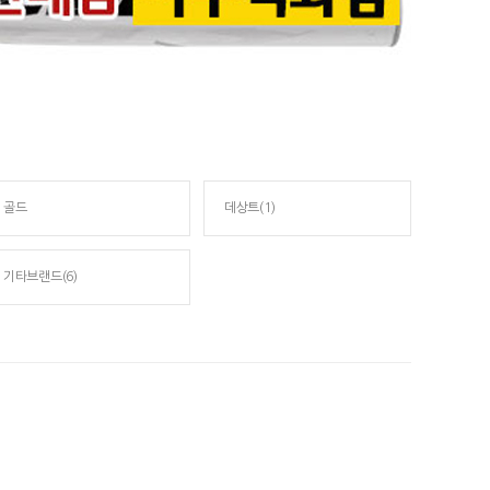
골드
데상트(1)
기타브랜드(6)