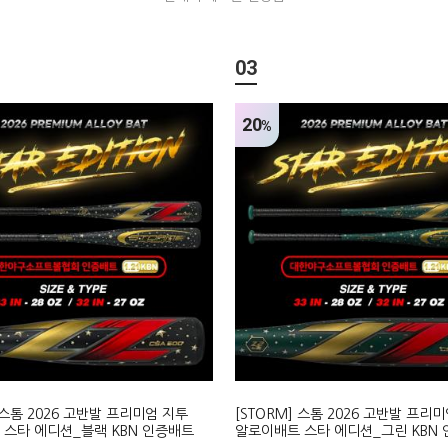
03
20
%
] 스톰 2026 고반발 프리미엄 지투
[STORM] 스톰 2026 고반발 프리
스타 에디션_블랙 KBN 인증배트
알로이배트 스타 에디션_그린 KBN