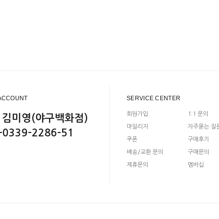
ACCOUNT
SERVICE CENTER
회원가입
1:1 문의
 김미영(야구백화점)
마일리지
자주묻는 질
-0339-2286-51
쿠폰
구매후기
배송/교환 문의
구매문의
제휴문의
멤버십