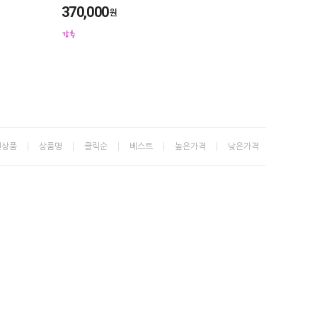
370,000
원
신상품
상품명
클릭순
베스트
높은가격
낮은가격