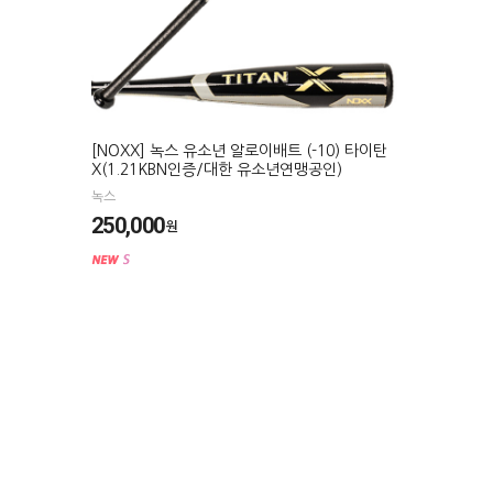
[NOXX] 녹스 유소년 알로이배트 (-10) 타이탄
X(1.21KBN인증/대한 유소년연맹공인)
녹스
250,000
원