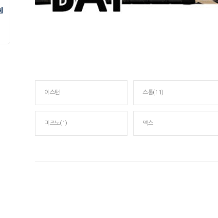
이스턴
스톰(11)
미즈노(1)
맥스