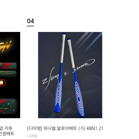
04
미엄 지투
[디아멍] 와니엘 알로이배트 (-5) KBN1.21
 인증배트
디아멍