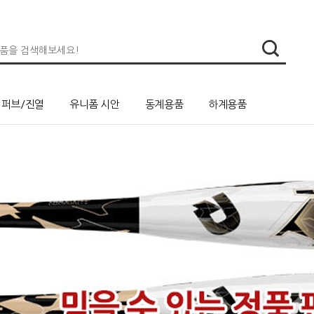
리퍼브/진열
유니폼 시안
동계용품
하계용품