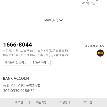
630원 적립
More(
1
/
5
)
1666-8044
야구백화점 SNS
상담시간 : 월~토 오전 10시 - 오후 6시 (일,공휴일 휴무)
매장운영 : 월~토 오전 10시 - 오후 9시 (일,공휴일 휴무)
전화문의 전 클릭
1:1문의하기
BANK ACCOUNT
농협 김미영(야구백화점)
301-0339-2286-51
로그인
|
회원가입
|
이용안내
|
PC버전