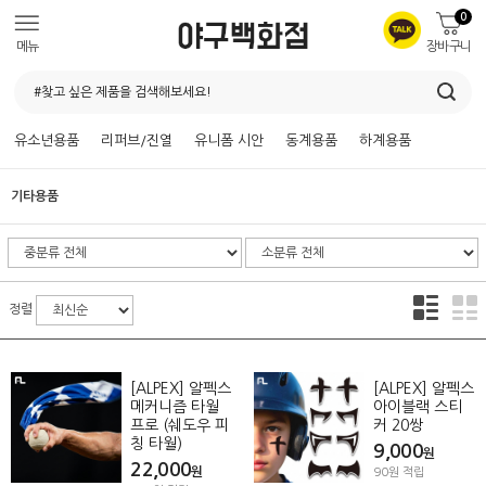
0
메뉴
장바구니
유소년용품
리퍼브/진열
유니폼 시안
동계용품
하계용품
기타용품
정렬
[ALPEX] 알펙스
[ALPEX] 알펙스
메커니즘 타월
아이블랙 스티
프로 (쉐도우 피
커 20쌍
칭 타월)
9,000
원
22,000
원
90원 적립