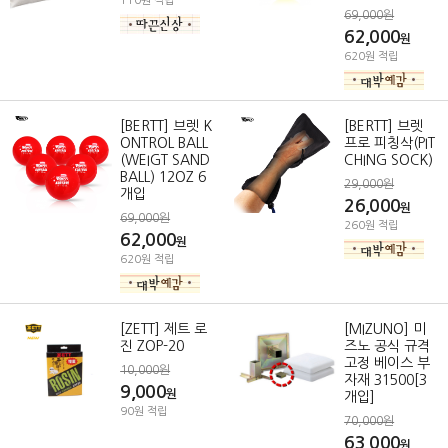
110원 적립
69,000원
62,000
원
620원 적립
[BERTT] 브렛 K
[BERTT] 브렛
ONTROL BALL
프로 피칭삭(PIT
(WEIGT SAND
CHING SOCK)
BALL) 12OZ 6
29,000원
개입
26,000
원
69,000원
260원 적립
62,000
원
620원 적립
[ZETT] 제트 로
[MIZUNO] 미
진 ZOP-20
즈노 공식 규격
고정 베이스 부
10,000원
자재 31500[3
9,000
원
개입]
90원 적립
70,000원
63,000
원