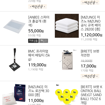
220원 적립
[ANBD] 스파이
[MIZUNO] 미
크 흙갈개 (흰
즈노 MIZUNO
색)
공식 규격 베이
스 28200 [흰]
55,000
원
1,120,000
원
550원 적립
11,200원 적립
BMC 프리미엄
[BRETT] 브렛
헤비 배팅티 (5k
작전판
g)
19,000원
119,000
원
17,000
원
1,190원 적립
170원 적립
[MIZUNO] 미
[BERTT] 브렛 K
즈노 로진백 30
ONTROL BALL
000 [흰]
(WEIGT SAND
BALL) 15OZ 6
11,000
원
개입