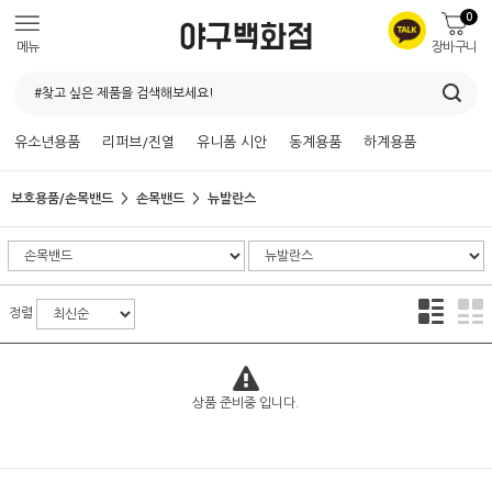
0
메뉴
장바구니
유소년용품
리퍼브/진열
유니폼 시안
동계용품
하계용품
보호용품/손목밴드
손목밴드
뉴발란스
정렬
상품 준비중 입니다.