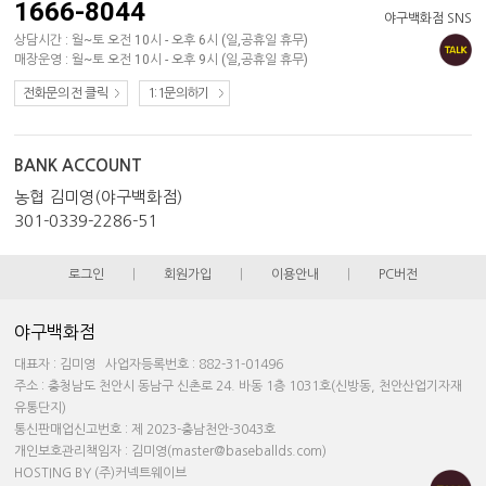
1666-8044
야구백화점 SNS
상담시간 : 월~토 오전 10시 - 오후 6시 (일,공휴일 휴무)
매장운영 : 월~토 오전 10시 - 오후 9시 (일,공휴일 휴무)
전화문의 전 클릭
1:1문의하기
BANK ACCOUNT
농협 김미영(야구백화점)
301-0339-2286-51
로그인
|
회원가입
|
이용안내
|
PC버전
야구백화점
대표자 : 김미영 사업자등록번호 : 882-31-01496
주소 : 충청남도 천안시 동남구 신촌로 24. 바동 1층 1031호(신방동, 천안산업기자재
유통단지)
통신판매업신고번호 : 제 2023-충남천안-3043호
개인보호관리책임자 : 김미영(master@baseballds.com)
HOSTING BY (주)커넥트웨이브