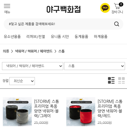
0
메뉴
장바구니
유소년용품
리퍼브/진열
유니폼 시안
동계용품
하계용품
의류
넥워머 / 렉워머 / 헤어밴드
스톰
정렬
[STORM] 스톰
[STORM] 스톰
프리미엄 폭풍
프리미엄 폭풍
양면 넥워머-블
양면 넥워머-블
랙/그레이
랙/레드
25,000원
25,000원