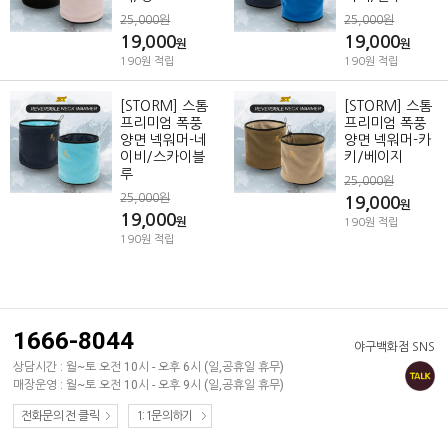
25,000원
25,000원
19,000
19,000
원
원
190원 적립
190원 적립
[STORM] 스톰
[STORM] 스톰
프리미엄 폭풍
프리미엄 폭풍
양면 넥워머-네
양면 넥워머-카
이비/스카이블
키/베이지
루
25,000원
25,000원
19,000
원
19,000
원
190원 적립
190원 적립
1666-8044
야구백화점 SNS
상담시간 : 월~토 오전 10시 - 오후 6시 (일,공휴일 휴무)
매장운영 : 월~토 오전 10시 - 오후 9시 (일,공휴일 휴무)
전화문의 전 클릭
1:1문의하기