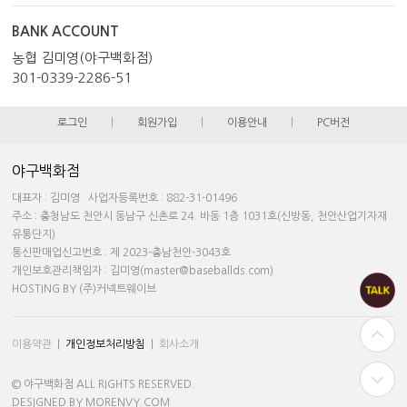
BANK ACCOUNT
농협 김미영(야구백화점)
301-0339-2286-51
로그인
|
회원가입
|
이용안내
|
PC버전
야구백화점
대표자 : 김미영 사업자등록번호 : 882-31-01496
주소 : 충청남도 천안시 동남구 신촌로 24. 바동 1층 1031호(신방동, 천안산업기자재
유통단지)
통신판매업신고번호 : 제 2023-충남천안-3043호
개인보호관리책임자 : 김미영(master@baseballds.com)
HOSTING BY (주)커넥트웨이브
이용약관
|
개인정보처리방침
|
회사소개
© 야구백화점 ALL RIGHTS RESERVED.
DESIGNED BY MORENVY.COM