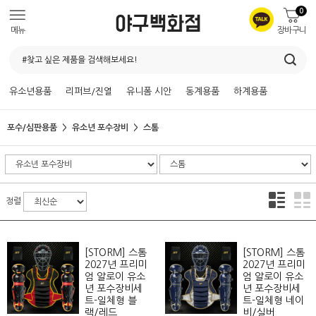
0
메뉴
장바구니
유소년용품
리퍼브/진열
유니폼 시안
동계용품
하계용품
포수/심판용품
유소년 포수장비
스톰
정렬
[STORM] 스톰
[STORM] 스톰
2027년 프리미
2027년 프리미
엄 알로이 유소
엄 알로이 유소
년 포수장비세
년 포수장비세
트-일체형 블
트-일체형 네이
랙/레드
비/실버