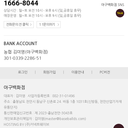
1666-8044
야구백화점 SNS
상담시간 : 월~토 오전 10시 - 오후 6시 (일,공휴일 휴무)
매장운영 : 월~토 오전 10시 - 오후 9시 (일,공휴일 휴무)
전화문의 전 클릭
1:1문의하기
BANK ACCOUNT
농협 김미영(야구백화점)
301-0339-2286-51
로그인
|
회원가입
|
이용안내
|
PC버전
야구백화점
대표자 : 김미영 사업자등록번호 : 882-31-01496
주소 : 충청남도 천안시 동남구 신촌로 24. 바동 1층 1031호(신방동, 천안산업기자재
유통단지)
통신판매업신고번호 : 제 2023-충남천안-3043호
개인보호관리책임자 : 김미영(master@baseballds.com)
HOSTING BY (주)커넥트웨이브