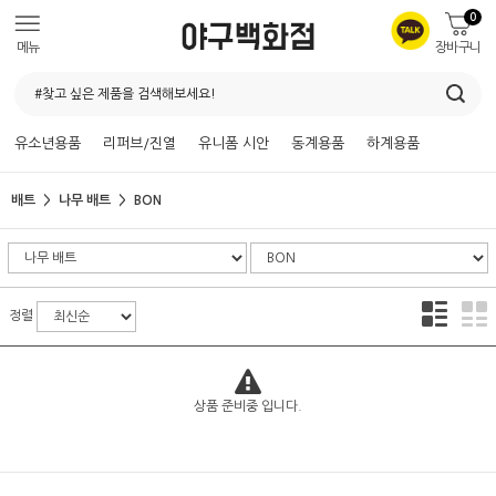
0
메뉴
장바구니
유소년용품
리퍼브/진열
유니폼 시안
동계용품
하계용품
배트
나무 배트
BON
정렬
상품 준비중 입니다.