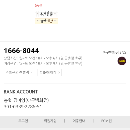
(품절)
1666-8044
야구백화점 SNS
상담시간 : 월~토 오전 10시 - 오후 6시 (일,공휴일 휴무)
매장운영 : 월~토 오전 10시 - 오후 9시 (일,공휴일 휴무)
전화문의 전 클릭
1:1문의하기
BANK ACCOUNT
농협 김미영(야구백화점)
301-0339-2286-51
로그인
|
회원가입
|
이용안내
|
PC버전