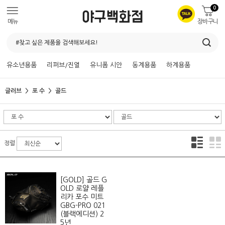
0
메뉴
장바구니
유소년용품
리퍼브/진열
유니폼 시안
동계용품
하계용품
글러브
포 수
골드
정렬
[GOLD] 골드 G
OLD 로얄 레플
리카 포수 미트
GBG-PRO 021
(블랙에디션) 2
5년