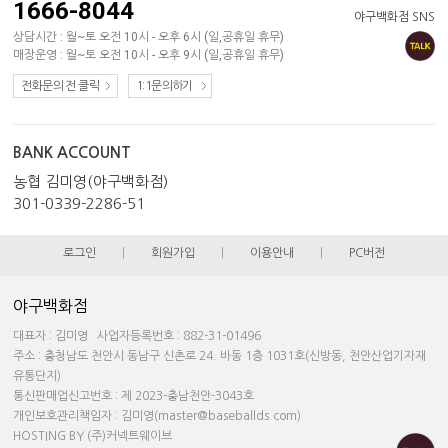
1666-8044
야구백화점 SNS
상담시간 : 월~토 오전 10시 - 오후 6시 (일,공휴일 휴무)
매장운영 : 월~토 오전 10시 - 오후 9시 (일,공휴일 휴무)
전화문의 전 클릭
1:1문의하기
BANK ACCOUNT
농협 김미영(야구백화점)
301-0339-2286-51
로그인
|
회원가입
|
이용안내
|
PC버전
야구백화점
대표자 : 김미영 사업자등록번호 : 882-31-01496
주소 : 충청남도 천안시 동남구 신촌로 24. 바동 1층 1031호(신방동, 천안산업기자재
유통단지)
통신판매업신고번호 : 제 2023-충남천안-3043호
개인보호관리책임자 : 김미영(master@baseballds.com)
HOSTING BY (주)커넥트웨이브