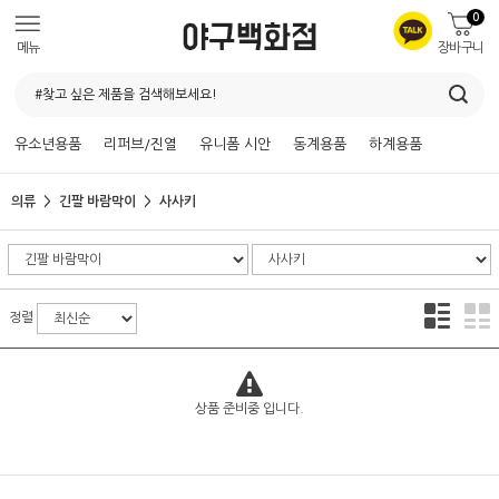
0
메뉴
장바구니
유소년용품
리퍼브/진열
유니폼 시안
동계용품
하계용품
의류
긴팔 바람막이
사사키
정렬
상품 준비중 입니다.